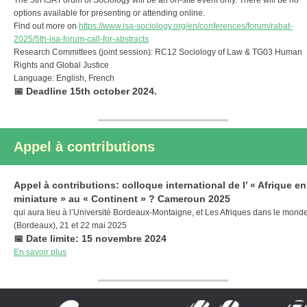
The 5th ISA Forum of Sociology will be an on-site event only. There will be no
options available for presenting or attending online.
Find out more on
https
:
/
/
www.isa-sociology.org
/
en
/
conferences
/
forum
/
rabat-
2025
/
5th-isa-forum-call-for-abstracts
Research Committees (joint session): RC12 Sociology of Law & TG03 Human
Rights and Global Justice
Language: English, French
📅 Deadline 15th october 2024.
Appel à contributions
Appel à contributions: colloque international de l’ « Afrique en
miniature » au « Continent » ? Cameroun 2025
qui aura lieu à l’Université Bordeaux-Montaigne, et Les Afriques dans le mond
(Bordeaux), 21 et 22 mai 2025
📅 Date limite: 15 novembre 2024
En savoir plus