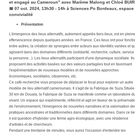
et engagé au Cameroun" avec Marème Malong et Chloé BUI
📅
07 oct. 2024, 13h30 - 14h à Sciences Po Bordeaux, espace
convivialité
Présentation
L'émergence des lieux alternatifs, autrement appelés tiers-lieux, est en plein
effervescence depuis quelques années en France. Ces lieux ont pour fonctio
entre autres, la création de synergies entre acteurs aux identités variées et qu
agissent dans des domaines différents (solidarité, recherche, culture, service
la personne...). Les lieux alternatifs participent d'une dynamique sociétale. Ils
proposent des activités basées sur des valeurs partagées tout en favorisant
l'expérimentation de nouveaux modèles et de nouvelles approches
économiques, sociétales, citoyennes, etc.
Ce café-recherche vous propose de déplacer le focal pour explorer un autre
modèle de lieu alternatif camerounais. Il s'agit de la Fabrique de Suza.Située
30 km de Douala, la Fabrique de Suza se manifeste comme un laboratoire d
vivant. Un espace qui expérimente, réfléchit et agit en faveur de la préservati
de l'environnement, l'émergence de nouvelles narratives et la valorisation de
pratiques ancestrales et traditionnelles dans différents domaines. Dans ce lie
il est question d'hybrider une ferme agro-écologique, avec une résidence
d'artistes et de chercheurs.
Pendant une trentaine de minutes, vous aurez l'occasion d'entendre les