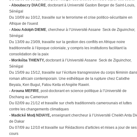
- Aboubacry DIACRE
, doctorant à Université Gaston Berger de Saint-Louis,
Sénégal
Du 10/09 au 10/12, travaille sur le terrorisme et crise politico-sécuritaire en
Afrique de l'ouest
- Abou Adolph DIEME
, chercheur à l’Université Assane Seck de Ziguinchor,
Sénégal
Du 13/09 au 23/09, travaille sur la gestion des conflits en Afrique noire
traditionnelle á l’époque coloniale, y compris les institutions facilitant la
consolidation de la paix
- Morikéba THIENTY,
doctorant à l’Université Assane Seck de Ziguinchor,
Sénégal
Du 15/09 au 15/12, travaille sur l’écriture transgressive du corps féminin dans
roman africain contemporain. Une esthétique de la rupture chez Calixthe
Beyala, Ken Bugul, Fatou Keita et Angèle Rawiri.
- Arouna MEFIRE
, post-doctorant en science politique à l’Université de
Dschang au Cameroun
Du 02/09 au 21/12 et travaille sur chefs traditionnels camerounais et luttes
contre les changements climatiques
- Madické Modj NDIAYE,
enseignant chercheur à l’Université Cheikh Anta D
de Dakar
Du 07/09 au 12/10 et travaille sur Rédactions d'articles et mises a jour de ses
cours