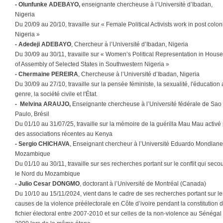
- Olunfunke ADEBAYO,
enseignante chercheuse à l’Université d’Ibadan,
Nigeria
Du 20/09 au 20/10, travaille sur « Female Political Activists work in post colon
Nigeria »
- Adedeji ADEBAYO
, Chercheur à l’Université d’Ibadan, Nigeria
Du 30/09 au 30/11, travaille sur « Women’s Political Representation in Hous
of Assembly of Selected States in Southwestern Nigeria »
- Chermaine PEREIRA
, Chercheuse à l’Université d’Ibadan, Nigeria
Du 30/09 au 27/10, travaille sur la pensée féministe, la sexualité, l'éducation
genre, la société civile et l'État.
- Melvina ARAUJO,
Enseignante chercheuse à l’Université fédérale de Sao
Paulo, Brésil
Du 01/10 au 31/07/25, travaille sur la mémoire de la guérilla Mau Mau activé
des associations récentes au Kenya
- Sergio CHICHAVA
, Enseignant chercheur à l’Université Eduardo Mondlane
Mozambique
Du 01/10 au 30/11, travaille sur ses recherches portant sur le conflit qui seco
le Nord du Mozambique
- Julio Cesar DONGMO
, doctorant à l’Université de Montréal (Canada)
Du 10/10 au 15/11/2024, vient dans le cadre de ses recherches portant sur le
causes de la violence préélectorale en Côte d’ivoire pendant la constitution 
fichier électoral entre 2007-2010 et sur celles de la non-violence au Sénégal