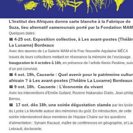
L’Institut des Afriques donne carte blanche à la Fabrique de
Suza, lieu alternatif camerounais porté par la Fondation MAM
Quelques dates:
📅
4-25 oct. Exposition collective, à Les avant-postes (Théât
La Lucarne) Bordeaux
Avec des œuvres de La Galerie MAM et le Frac Nouvelle-Aquitaine MÉCA
issues de leurs collections mettant en résonance la mémoire de l’esclavage.
Inauguration le 4 octobre à 18h
, en présence de l’artiste Alexis Peskine, suiv
d’un pot convivial.
📅 4 oct. 19h
, Causerie : Quel avenir pour le patrimoine cultur
africain ? à Les avant-postes (Théâtre La Lucarne) Bordeaux
📅
9 oct. 18h.
Causerie : L’économie du vivant
Avec les interventions d'Emilie Guitard, Rozenn Nakanabo Diallo, Jean-phili
Berrou.
📅
17 oct. dès 18h
une soirée dégustation slamée
,
par les lycé
du Lycée La Morlette autour des mémoires du goût. En introduction, de cette
soirée interviendront deux membres de l'équipe Chaire sur les questions
d'alimentation : Sylvain Racaud, maître de conférences en géographie, et Li
Lebrault, doctorante.