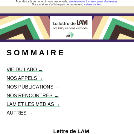
Pour être sûr de recevoir tous nos emails,
ajoutez-nous à votre carnet d'adresses
.
Si ce mail ne s'affiche pas correctement,
suivez ce lien
.
S O M M A I R E
VIE DU LABO →
NOS APPELS →
NOS PUBLICATIONS →
NOS RENCONTRES →
LAM ET LES MEDIAS →
AUTRES →
Lettre de LAM