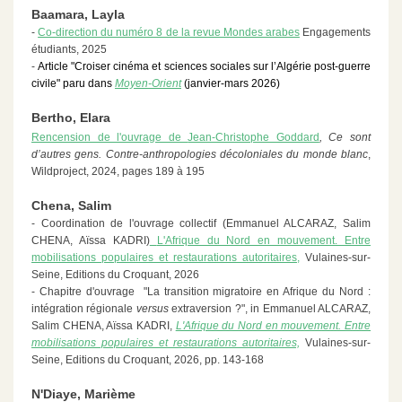
Baamara, Layla
-
Co-direction du numéro 8 de la revue Mondes arabes
Engagements
étudiants, 2025
-
Article "Croiser cinéma et sciences sociales sur l’Algérie post-guerre
civile" paru dans
Moyen-Orient
(janvier-mars 2026)
Bertho, Elara
Rencension de l'ouvrage de
Jean-Christophe Goddard
, Ce sont
d’autres gens. Contre-anthropologies décoloniales du monde blanc
,
Wildproject, 2024, pages 189 à 195
Chena, Salim
- Coordination de l'ouvrage collectif (Emmanuel ALCARAZ, Salim
CHENA, Aïssa KADRI)
L'Afrique du Nord en mouvement. Entre
mobilisations populaires et restaurations autoritaires,
Vulaines-sur-
Seine, Editions du Croquant, 2026
- Chapitre d'ouvrage "La transition migratoire en Afrique du Nord :
intégration régionale
versus
extraversion ?", in Emmanuel ALCARAZ,
Salim CHENA, Aïssa KADRI,
L'Afrique du Nord en mouvement. Entre
mobilisations populaires et restaurations autoritaires,
Vulaines-sur-
Seine, Editions du Croquant, 2026, pp. 143-168
N'Diaye, Marième