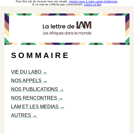
Pour être sûr de recevoir tous nos emails,
ajoutez-nous à votre carnet d'adresses
.
Si ce mail ne s'affiche pas correctement,
suivez ce lien
.
S O M M A I R E
VIE DU LABO →
NOS APPELS →
NOS PUBLICATIONS →
NOS RENCONTRES →
LAM ET LES MEDIAS →
AUTRES →