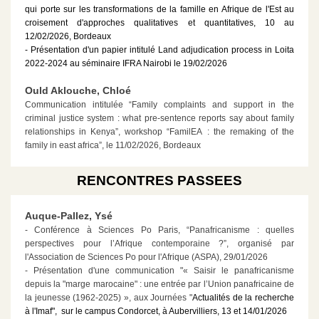
qui porte sur les transformations de la famille en Afrique de l'Est au
croisement d'approches qualitatives et quantitatives, 10 au
12/02/2026, Bordeaux
- Présentation d'un papier intitulé Land adjudication process in Loita
2022-2024 au séminaire IFRA Nairobi le 19/02/2026
Ould Aklouche, Chloé
Communication intitulée “Family complaints and support in the
criminal justice system : what pre-sentence reports say about family
relationships in Kenya”, workshop “FamilEA : the remaking of the
family in east africa”, le 11/02/2026, Bordeaux
RENCONTRES PASSEES
Auque-Pallez, Ysé
- Conférence à Sciences Po Paris, “Panafricanisme : quelles
perspectives pour l’Afrique contemporaine ?”, organisé par
l'Association de Sciences Po pour l'Afrique (ASPA), 29/01/2026
- Présentation d'une communication "« Saisir le panafricanisme
depuis la "marge marocaine" : une entrée par l’Union panafricaine de
la jeunesse (1962-2025) », aux Journées "
Actualités de la recherche
à l'Imaf", sur le campus Condorcet, à Aubervilliers, 13 et 14/01/2026