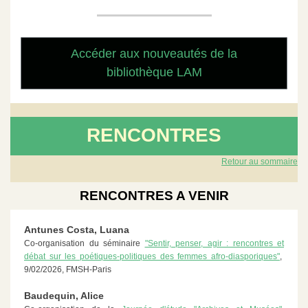
Accéder aux nouveautés de la
bibliothèque LAM
RENCONTRES
Retour au sommaire
RENCONTRES A VENIR
Antunes Costa, Luana
Co-organisation du séminaire
"Sentir, penser, agir : rencontres et
débat sur les poétiques-politiques des femmes afro-diasporiques"
,
9/02/2026, FMSH-Paris
Baudequin, Alice