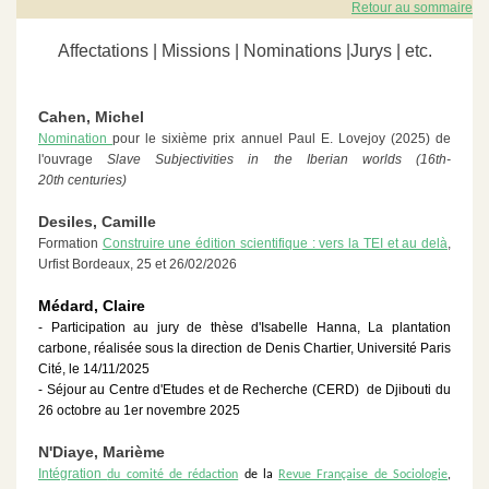
Retour au sommaire
Affectations | Missions | Nominations |Jurys | etc.
Cahen, Michel
Nomination
pour le sixième prix annuel Paul E. Lovejoy (2025) de
l'ouvrage
Slave Subjectivities in the Iberian worlds (16th-
20th centuries)
Desiles, Camille
Formation
Construire une édition scientifique : vers la TEI et au delà
,
Urfist Bordeaux, 25 et 26/02/2026
Médard, Claire
- Participation au jury de thèse d'Isabelle Hanna, La plantation
carbone, réalisée sous la direction de Denis Chartier, Université Paris
Cité, le 14/11/2025
- Séjour au Centre d'Etudes et de Recherche (CERD) de Djibouti du
26 octobre au 1er novembre 2025
N'Diaye, Marième
Intégration
du comité de rédaction
de la
Revue Française de Sociologie
,