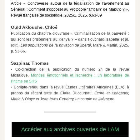
Article « Controverse autour de la légalisation de l’avortement au
Sénégal : Comment s’opposer au Protocole “africain” de Maputo ? ».
Revue française de sociologie, 2025/1, 2025. p.63-89
Ould Aklouche, Chloé
Publication du chapitre d'ouvrage « Criminalisation de la pauvreté :
qui sont les prisonniers au Kenya ? » dans Fouchard Isabelle et al.
(dir.),
Les populations de la privation de liberté
, Mare & Martin, 2025,
p. 53-66.
Sazpinar, Thomas
- Co-direction de la publication du numéro 24 de la revue
Mosaïque
,
Mondes émotionnels et recherche : un laboratoire de
l'intime en SHS
- Compte-rendu dans la revue Études Littéraires Africaines (ELA), à
propos du récent texte de Claire Ducournau,
Écrire et s'engager,
Marie N'Diaye et Jean-Yves Cendrey, un couple en littérature
Accéder aux archives ouvertes de LAM