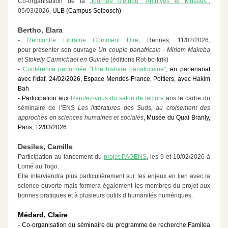
Co-organisation de la
Journée d'étude "Archives et Musées"
,
05/03/2026,
ULB (Campus Solbosch)
B
ertho, Elara
-
Rencontre Librairie Comment Dire
, Rennes, 11/02/2026,
pour
présenter son ouvrage
Un couple panafricain - Miriam Makeba
et Stokely Carmichael en Guinée
(éditions Rot-bo-krik)
-
Conférence performée "Une histoire panafricaine"
, en partenariat
avec l'Idaf, 24/02/2026, Espace Mendès-France, Poitiers, avec Hakim
Bah
- Participation aux
Rendez-vous du salon de lecture
ans le cadre du
séminaire de l’ENS
Les littératures des Suds, au croisement des
approches en sciences humaines et sociales
, Musée du Quai Branly,
Paris, 12/03/2026
Desiles, Camille
Participation au lancement du
projet PAGENS
, les 9 et 10/02/2026 à
Lomé au Togo.
Elle interviendra plus particulièrement sur les enjeux en lien avec la
science ouverte mais formera également les membres du projet aux
bonnes pratiques et à plusieurs outils d’humanités numériques.
Médard, Claire
- Co-organisation du séminaire du programme de recherche Familea